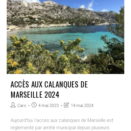
2024
ACCÈS AUX CALANQUES DE
MARSEILLE 2024
Auteur/autrice
Publication
Dernière
Caro
4 mai 2023
14 mai 2024
de
publiée :
modification
la
de
Aujourd'hui, l'accès aux calanques de Marseille est
publication :
la
réglementé par arrêté municipal depuis plusieurs
publication :