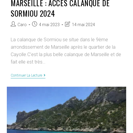
MARSEILLE : ACCÈS CALANQUE DE
SORMIOU 2024
Auteur/autrice
Publication
Dernière
Caro
4 mai 2023
14 mai 2024
de
publiée :
modification
la
de
La calanque de Sormiou se situe dans le 9ème
publication :
la
arrondissement de Marseille après le quartier de la
publication :
Cayolle.C'est la plus belle calanque de Marseille et de
fait elle est très…
Marseille
Continuer La Lecture
:
Accès
Calanque
De
Sormiou
2024