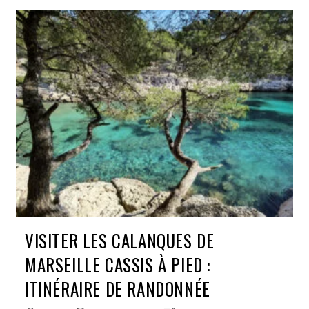
De
Sormiou,
La
Plus
Belle
Calanque
De
Marseille
VISITER LES CALANQUES DE
MARSEILLE CASSIS À PIED :
ITINÉRAIRE DE RANDONNÉE