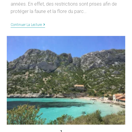
années. En effet, des restrictions sont prises afin de
protéger la faune et la flore du parc…
Accès
Continuer La Lecture
Aux
Calanques
De
Marseille
2024