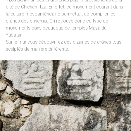
cité de Chichen Itza. En effet, ce monument courant dans
la culture mésoaméricaine permettait de compiler les
crânes des ennemis. On retrouve donc ce type de
monuments dans beaucoup de temples Maya du
Yucatan.
Sur le mur vous découvrirez des dizaines de crânes tous
sculptés de manière différente.