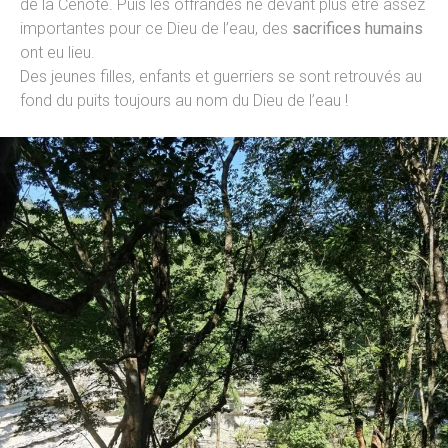
de la Cenote. Puis les offrandes ne devant plus être assez
importantes pour ce Dieu de l’eau, des
sacrifices humains
ont eu lieu.
Des jeunes filles, enfants et guerriers se sont retrouvés au
fond du puits toujours au nom du Dieu de l’eau !