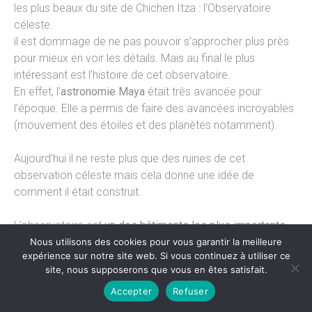
les plus beaux du site de Chichen Itza : l’Observatoire
céleste.
il est dommage de ne pas pouvoir s’approcher plus près
pour mieux en voir les détails. Mais au final le plus
intéressant est l’histoire de cet observatoire.
En effet, l’
astronomie Maya
était très avancée pour
l’époque. Elle a permis de faire des avancées incroyables
(mouvement des étoiles et des planètes notamment).
Aujourd’hui il ne reste plus que des ruines de cet
observation céleste mais cela donne une idée de
comment il était construit.
L’observatoire est
un des bâtiments les plus importants
pour les Mayas tant ils pensaient qu’il y avait un lien entre
Nous utilisons des cookies pour vous garantir la meilleure
expérience sur notre site web. Si vous continuez à utiliser ce
l’astronomie et la création de l’univers.
site, nous supposerons que vous en êtes satisfait.
Accepter
Refuser