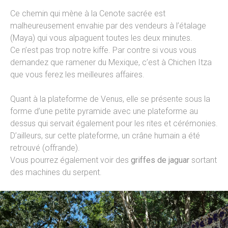
Ce chemin qui mène à la Cenote sacrée est
malheureusement envahie par des vendeurs à l’étalage
(Maya) qui vous alpaguent toutes les deux minutes.
Ce n’est pas trop notre kiffe. Par contre si vous vous
demandez que ramener du Mexique, c’est à Chichen Itza
que vous ferez les meilleures affaires.
Quant à la plateforme de Venus, elle se présente sous la
forme d’une petite pyramide avec une plateforme au
dessus qui servait également pour les rites et cérémonies.
D’ailleurs, sur cette plateforme, un crâne humain a été
retrouvé (offrande).
Vous pourrez également voir des
griffes de jaguar
sortant
des machines du serpent.