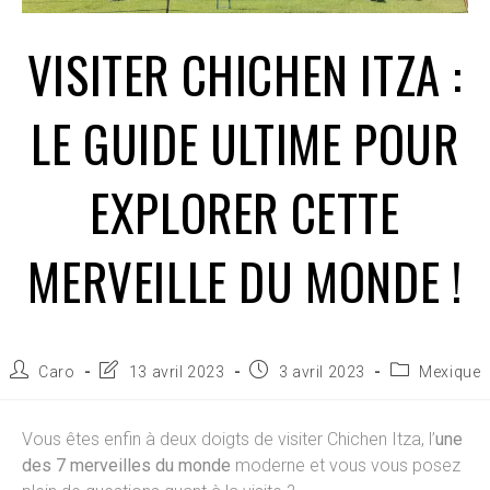
VISITER CHICHEN ITZA :
LE GUIDE ULTIME POUR
EXPLORER CETTE
MERVEILLE DU MONDE !
Auteur/autrice
Dernière
Publication
Post
Caro
13 avril 2023
3 avril 2023
Mexique
de
modification
publiée :
category:
la
de
publication :
la
Vous êtes enfin à deux doigts de visiter Chichen Itza, l’
une
publication :
des 7 merveilles du monde
moderne et vous vous posez