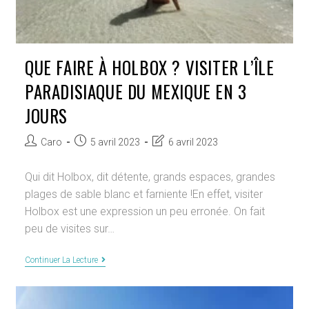
QUE FAIRE À HOLBOX ? VISITER L’ÎLE
PARADISIAQUE DU MEXIQUE EN 3
JOURS
Auteur/autrice
Publication
Dernière
Caro
5 avril 2023
6 avril 2023
de
publiée :
modification
la
de
Qui dit Holbox, dit détente, grands espaces, grandes
publication :
la
plages de sable blanc et farniente !En effet, visiter
publication :
Holbox est une expression un peu erronée. On fait
peu de visites sur…
Que
Continuer La Lecture
Faire
À
Holbox
?