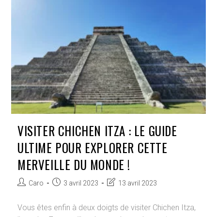
Visiter
L’île
Paradisiaque
Du
Mexique
En
3
Jours
VISITER CHICHEN ITZA : LE GUIDE
ULTIME POUR EXPLORER CETTE
MERVEILLE DU MONDE !
Auteur/autrice
Publication
Dernière
Caro
3 avril 2023
13 avril 2023
de
publiée :
modification
la
de
Vous êtes enfin à deux doigts de visiter Chichen Itza,
publication :
la