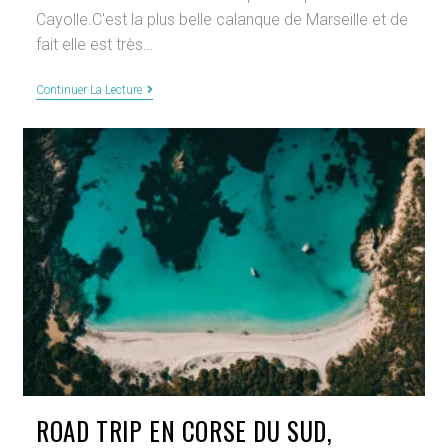
publication :
Cayolle.C'est la plus belle calanque de Marseille et de
fait elle est très…
Marseille
Continuer La Lecture
:
Accès
Calanque
De
Sormiou
2024
ROAD TRIP EN CORSE DU SUD,