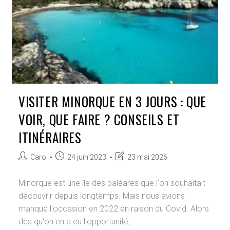
?
VISITER MINORQUE EN 3 JOURS : QUE
VOIR, QUE FAIRE ? CONSEILS ET
ITINÉRAIRES
Auteur/autrice
Publication
Dernière
Caro
24 juin 2023
23 mai 2026
de
publiée :
modification
la
de
Minorque est une île des baléares que l'on souhaitait
publication :
la
découvrir depuis longtemps. Mais nous avions
publication :
manqué l'occasion en 2022 en raison du Covid. Alors
dès qu'on en a eu l'opportunité,…