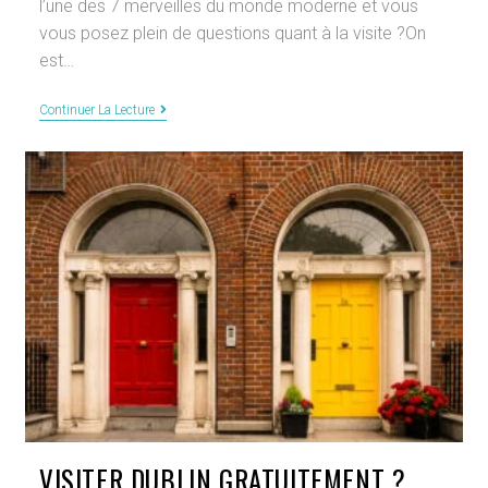
l’une des 7 merveilles du monde moderne et vous
publication :
vous posez plein de questions quant à la visite ?On
est…
Visiter
Continuer La Lecture
Chichen
Itza
:
Le
Guide
Ultime
Pour
Explorer
Cette
Merveille
Du
Monde
!
VISITER DUBLIN GRATUITEMENT ?