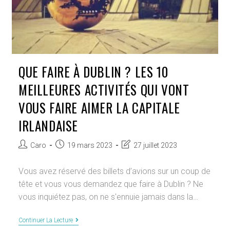
QUE FAIRE À DUBLIN ? LES 10
MEILLEURES ACTIVITÉS QUI VONT
VOUS FAIRE AIMER LA CAPITALE
IRLANDAISE
Auteur/autrice
Publication
Dernière
Caro
19 mars 2023
27 juillet 2023
de
publiée :
modification
la
de
Vous avez réservé des billets d’avions sur un coup de
publication :
la
tête et vous vous demandez que faire à Dublin ? Ne
publication :
vous inquiétez pas, on ne s'ennuie jamais dans la…
Que
Continuer La Lecture
Faire