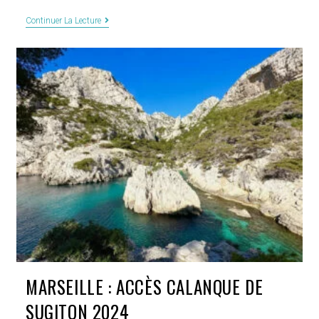
Visiter
Continuer La Lecture
Minorque
En
3
Jours
:
Que
Voir,
Que
Faire
?
Conseils
Et
Itinéraires
MARSEILLE : ACCÈS CALANQUE DE
SUGITON 2024