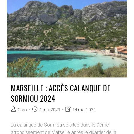
2024
MARSEILLE : ACCÈS CALANQUE DE
SORMIOU 2024
Auteur/autrice
Publication
Dernière
Caro
4 mai 2023
14 mai 2024
de
publiée :
modification
la
de
La calanque de Sormiou se situe dans le 9ème
publication :
la
arrondissement de Marseille après le quartier de la