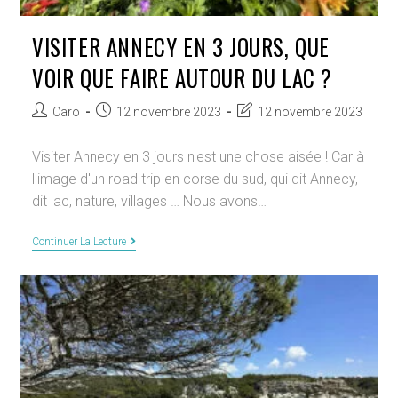
VISITER ANNECY EN 3 JOURS, QUE
VOIR QUE FAIRE AUTOUR DU LAC ?
Auteur/autrice
Publication
Dernière
Caro
12 novembre 2023
12 novembre 2023
de
publiée :
modification
la
de
Visiter Annecy en 3 jours n'est une chose aisée ! Car à
publication :
la
l'image d'un road trip en corse du sud, qui dit Annecy,
publication :
dit lac, nature, villages … Nous avons…
Visiter
Continuer La Lecture
Annecy
En
3
Jours,
Que
Voir
Que
Faire
Autour
Du
Lac