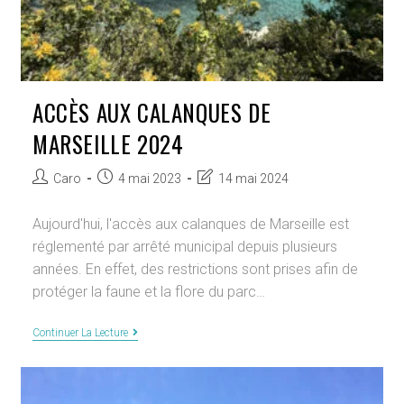
ACCÈS AUX CALANQUES DE
MARSEILLE 2024
Auteur/autrice
Publication
Dernière
Caro
4 mai 2023
14 mai 2024
de
publiée :
modification
la
de
Aujourd'hui, l'accès aux calanques de Marseille est
publication :
la
réglementé par arrêté municipal depuis plusieurs
publication :
années. En effet, des restrictions sont prises afin de
protéger la faune et la flore du parc…
Accès
Continuer La Lecture
Aux
Calanques
De
Marseille